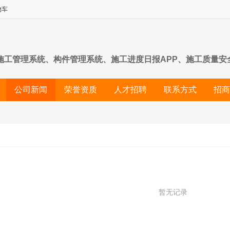
物车
施工管理系统、构件管理系统、施工进度日报APP、施工质量安
理系统以及建筑行业管理系统与APP定制开发工作。行业覆盖
公司新闻
荣誉资质
人才招聘
联系方式
招商
理系统，优化管理流程、提高管理效率、降低运营成本。
暂无记录