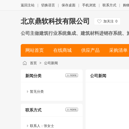
返回主站
|
切换语言
|
保存桌面
|
手机浏览
|
联系方式
|
购
北京鼎软科技有限公司
加关注
0
公司主做建筑行业系统集成、建筑材料进销存系统、
统、混凝土搅拌站控制系统、沥青管理系统 、钢筋管
网站首页
在线商城
供应产品
采购清单
公路桥梁、预制构件等领域，帮助客户应用信息化管
简历
首页
>
公司新闻
新闻分类
公司新闻
暂无分类
联系方式
联系人：张女士