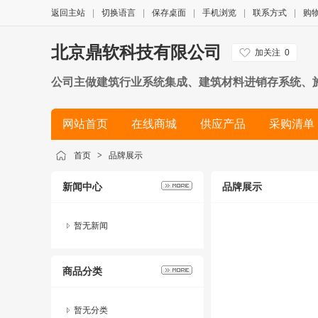
返回主站
|
切换语言
|
保存桌面
|
手机浏览
|
联系方式
|
购
北京鼎软科技有限公司
加关注
0
公司主做建筑行业系统集成、建筑材料进销存系统、
统、混凝土搅拌站控制系统、沥青管理系统 、钢筋管
网站首页
在线商城
供应产品
采购清单
公路桥梁、预制构件等领域，帮助客户应用信息化管
简历
首页
>
品牌展示
新闻中心
品牌展示
暂无新闻
商品分类
暂无分类