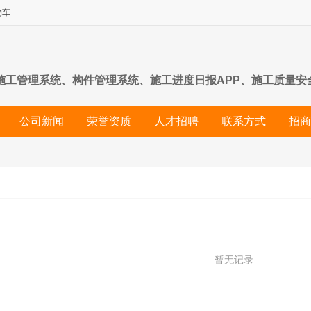
物车
施工管理系统、构件管理系统、施工进度日报APP、施工质量安
理系统以及建筑行业管理系统与APP定制开发工作。行业覆盖
公司新闻
荣誉资质
人才招聘
联系方式
招商
理系统，优化管理流程、提高管理效率、降低运营成本。
暂无记录